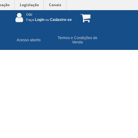
mação
Legislação
Canais
Olá!
Login
Cadastre-se
Faça
ou
Termos e Condições de
Acesso aberto
Venda