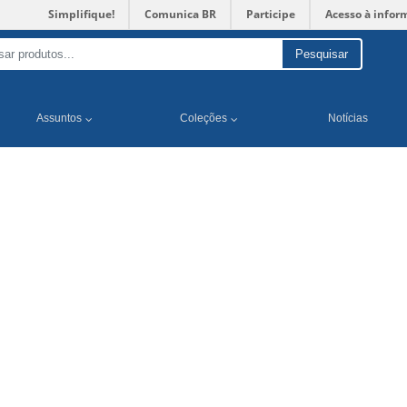
Simplifique!
Comunica BR
Participe
Acesso à infor
Pesquisar
Assuntos
Coleções
Notícias