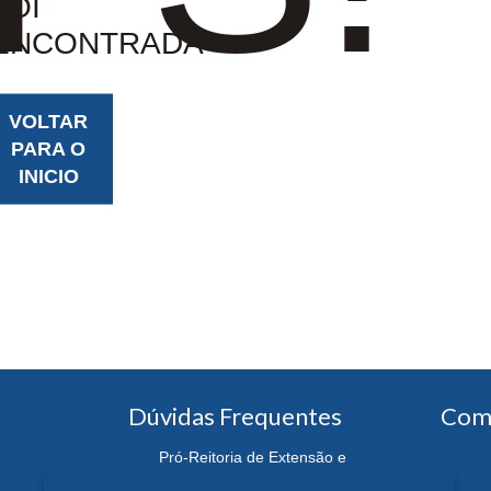
FOI
ENCONTRADA
VOLTAR
PARA O
INICIO
Dúvidas Frequentes
Com
Pró-Reitoria de Extensão e
Cultura