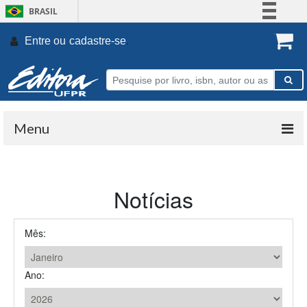
BRASIL
Simplifique!
Entre ou
cadastre-se
.
Comunica BR
Participe
Acesso à informação
Legislação
Menu
Canais
Notícias
Mês:
Ano: