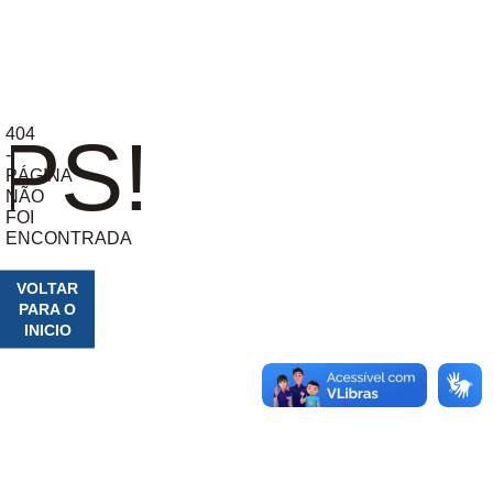
404
PS!
-
PÁGINA
NÃO
FOI
ENCONTRADA
VOLTAR
PARA O
INICIO