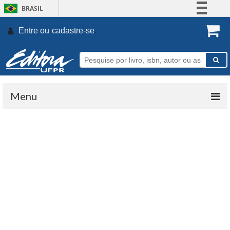
BRASIL
Simplifique!
Entre ou
cadastre-se
.
Comunica BR
Participe
Acesso à informação
Legislação
Menu
Canais