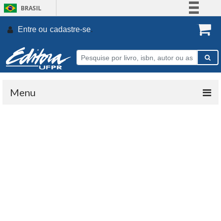
BRASIL
Simplifique!
Entre ou
cadastre-se
.
Comunica BR
Participe
Acesso à informação
Legislação
Menu
Canais