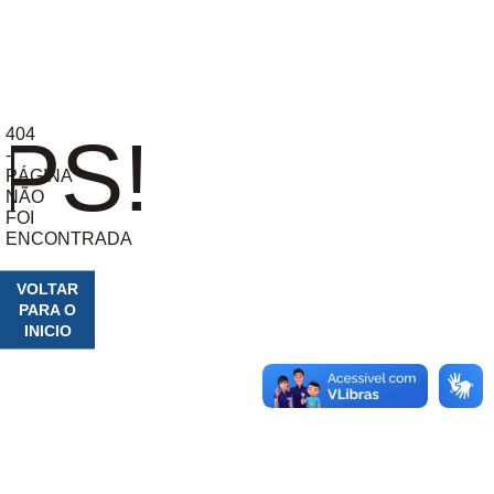
404
PS!
-
PÁGINA
NÃO
FOI
ENCONTRADA
VOLTAR
PARA O
INICIO