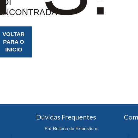
FOI
ENCONTRADA
VOLTAR
PARA O
INICIO
Dúvidas Frequentes
Com
Pró-Reitoria de Extensão e
Cultura