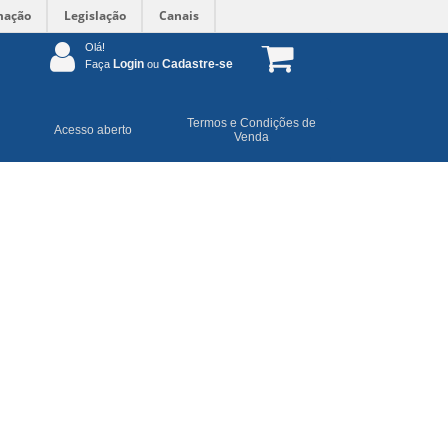
mação
Legislação
Canais
Olá!
Login
Cadastre-se
Faça
ou
Termos e Condições de
Acesso aberto
Venda