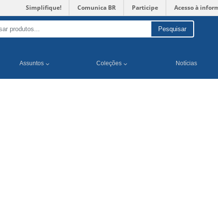
Simplifique!
Comunica BR
Participe
Acesso à infor
Pesquisar
Assuntos
Coleções
Notícias