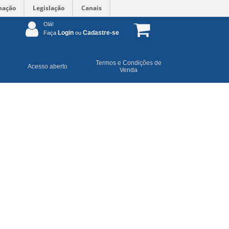
mação
Legislação
Canais
Olá!
Login
Cadastre-se
Faça
ou
Termos e Condições de
Acesso aberto
Venda