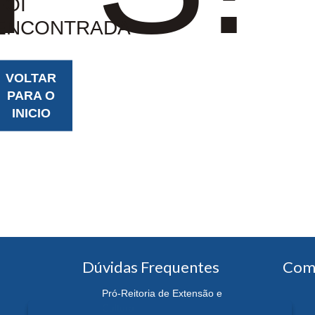
FOI
ENCONTRADA
VOLTAR
PARA O
INICIO
Dúvidas Frequentes
Com
Pró-Reitoria de Extensão e
Cultura