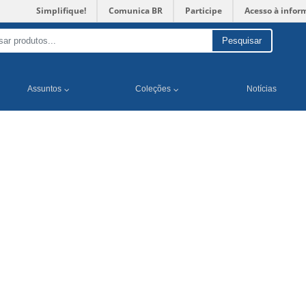
Simplifique!
Comunica BR
Participe
Acesso à infor
Pesquisar
Assuntos
Coleções
Notícias