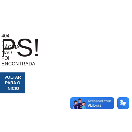
404
PS!
-
PÁGINA
NÃO
FOI
ENCONTRADA
VOLTAR
PARA O
INICIO