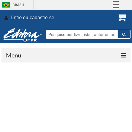
BRASIL
Simplifique!
Entre ou
cadastre-se
.
Comunica BR
Participe
Acesso à informação
Legislação
Menu
Canais