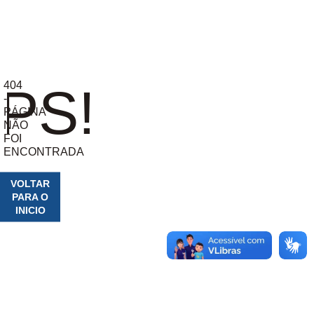
404
PS!
-
PÁGINA
NÃO
FOI
ENCONTRADA
VOLTAR
PARA O
INICIO