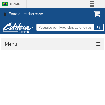
BRASIL
Simplifique!
Entre ou
cadastre-se
.
Comunica BR
Participe
Acesso à informação
Legislação
Menu
Canais