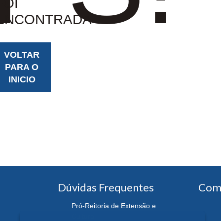
FOI
ENCONTRADA
VOLTAR
PARA O
INICIO
Dúvidas Frequentes
Com
Pró-Reitoria de Extensão e
Cultura