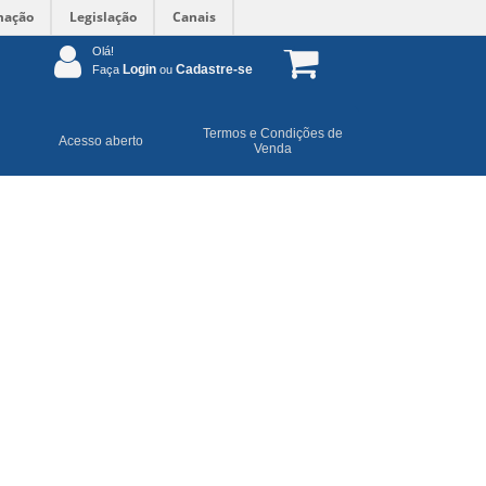
mação
Legislação
Canais
Olá!
Login
Cadastre-se
Faça
ou
Termos e Condições de
Acesso aberto
Venda