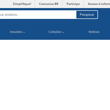
Simplifique!
Comunica BR
Participe
Acesso à infor
Pesquisar
Assuntos
Coleções
Notícias