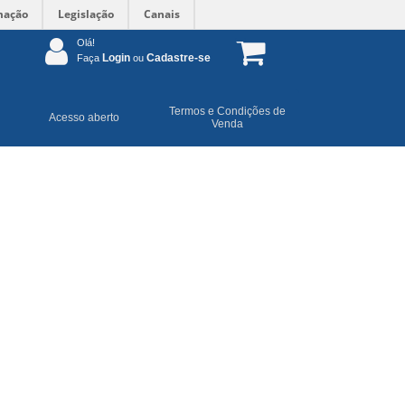
mação
Legislação
Canais
Olá!
Login
Cadastre-se
Faça
ou
Termos e Condições de
Acesso aberto
Venda