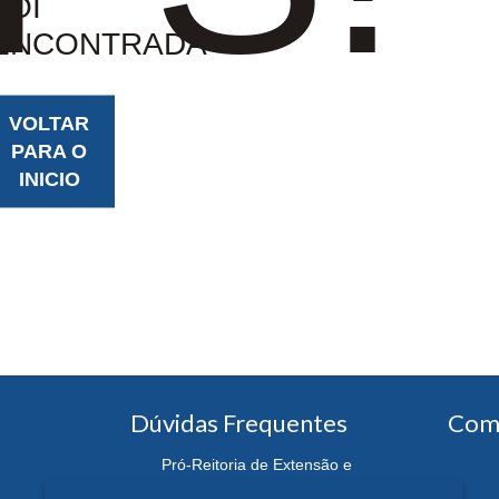
FOI
ENCONTRADA
VOLTAR
PARA O
INICIO
Dúvidas Frequentes
Com
Pró-Reitoria de Extensão e
Cultura