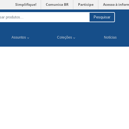
Simplifique!
Comunica BR
Participe
Acesso à infor
Pesquisar
Assuntos
Coleções
Notícias