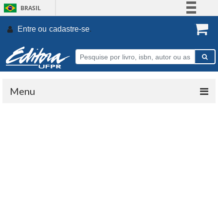
BRASIL
Simplifique!
Entre ou
cadastre-se
.
Comunica BR
Participe
Acesso à informação
Legislação
Menu
Canais