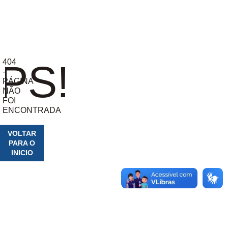
404
PS!
-
PÁGINA
NÃO
FOI
ENCONTRADA
VOLTAR
PARA O
INICIO