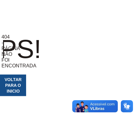
404
PS!
-
PÁGINA
NÃO
FOI
ENCONTRADA
VOLTAR
PARA O
INICIO