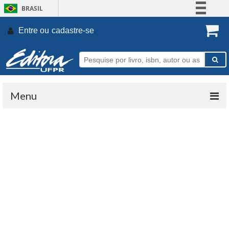
BRASIL
Simplifique!
Entre ou
cadastre-se
.
Comunica BR
Participe
Acesso à informação
Legislação
Menu
Canais