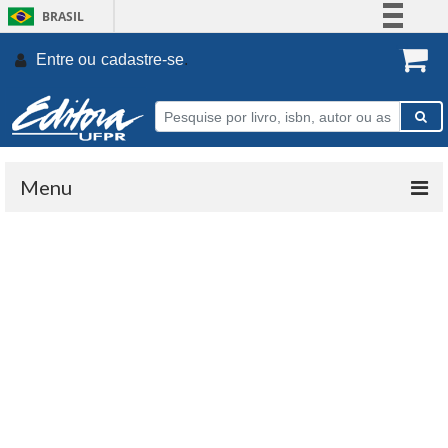
BRASIL
Simplifique!
Entre ou
cadastre-se
.
Comunica BR
Participe
Acesso à informação
Legislação
Menu
Canais