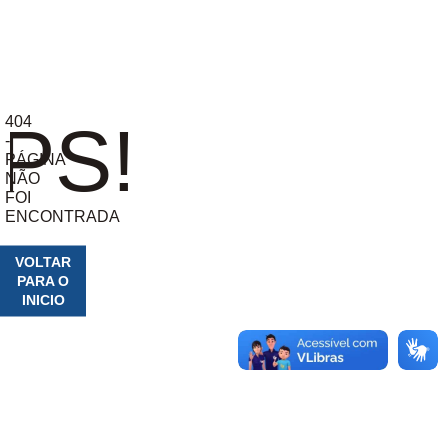
404
PS!
-
PÁGINA
NÃO
FOI
ENCONTRADA
VOLTAR
PARA O
INICIO