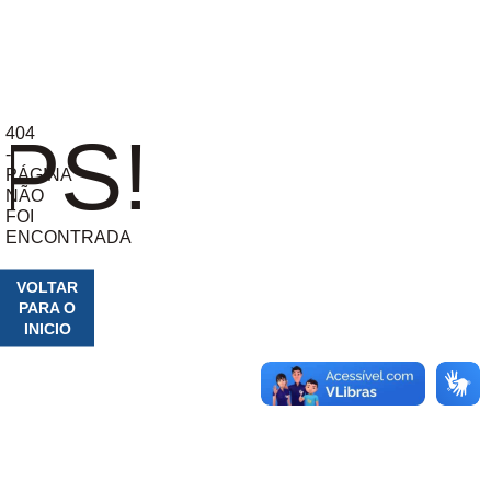
404
PS!
-
PÁGINA
NÃO
FOI
ENCONTRADA
VOLTAR
PARA O
INICIO