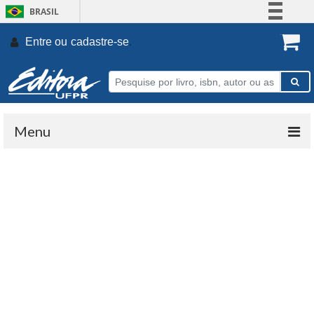
BRASIL
Simplifique!
Entre ou
cadastre-se
.
Comunica BR
Participe
Acesso à informação
Legislação
Menu
Canais