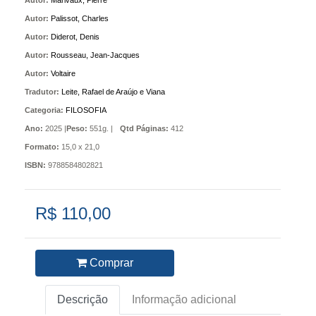
Autor:
Marivaux, Pierre
Autor:
Palissot, Charles
Autor:
Diderot, Denis
Autor:
Rousseau, Jean-Jacques
Autor:
Voltaire
Tradutor:
Leite, Rafael de Araújo e Viana
Categoria:
FILOSOFIA
Ano:
2025 |
Peso:
551g. |
Qtd Páginas:
412
Formato:
15,0 x 21,0
ISBN:
9788584802821
R$ 110,00
Comprar
Descrição
Informação adicional