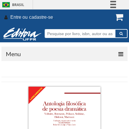
BRASIL
Simplifique!
Entre ou
cadastre-se
.
Comunica BR
Participe
Acesso à informação
Legislação
Menu
Canais