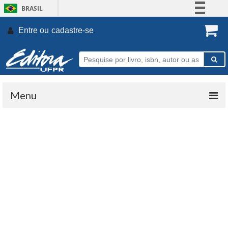
BRASIL
Simplifique!
Entre ou
cadastre-se
.
Comunica BR
Participe
Acesso à informação
Legislação
Menu
Canais