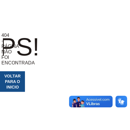
404
PS!
-
PÁGINA
NÃO
FOI
ENCONTRADA
VOLTAR
PARA O
INICIO