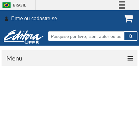
BRASIL
Simplifique!
Entre ou
cadastre-se
.
Comunica BR
Participe
Acesso à informação
Legislação
Menu
Canais