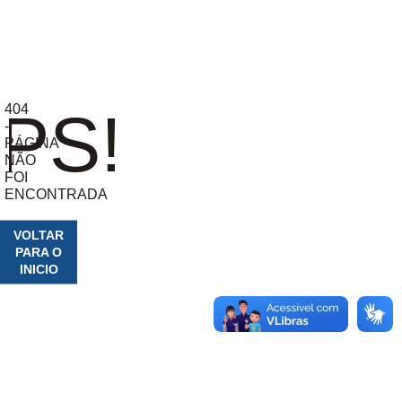
404
PS!
-
PÁGINA
NÃO
FOI
ENCONTRADA
VOLTAR
PARA O
INICIO