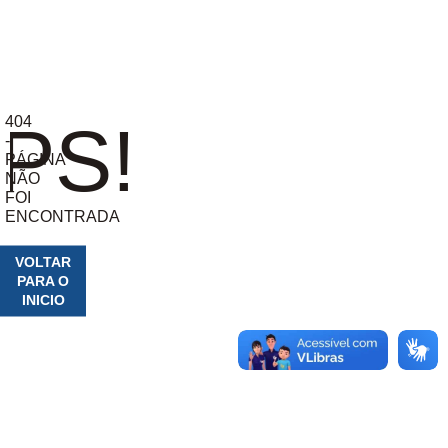
404
PS!
-
PÁGINA
NÃO
FOI
ENCONTRADA
VOLTAR
PARA O
INICIO