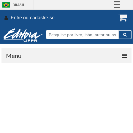
BRASIL
Simplifique!
Entre ou
cadastre-se
.
Comunica BR
Participe
Acesso à informação
Legislação
Menu
Canais