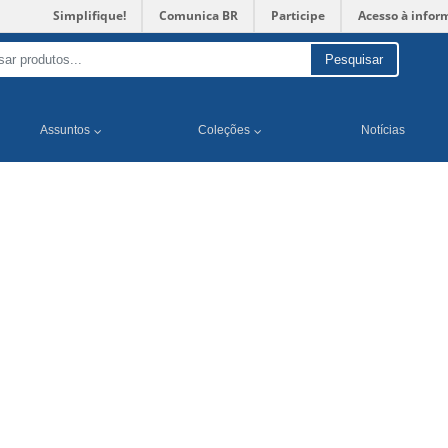
Simplifique!
Comunica BR
Participe
Acesso à infor
Pesquisar
Assuntos
Coleções
Notícias