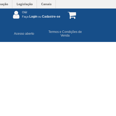
mação
Legislação
Canais
Olá!
Login
Cadastre-se
Faça
ou
Termos e Condições de
Acesso aberto
Venda