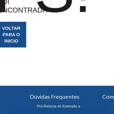
FOI
ENCONTRADA
VOLTAR
PARA O
INICIO
Dúvidas Frequentes
Com
Pró-Reitoria de Extensão e
Cultura