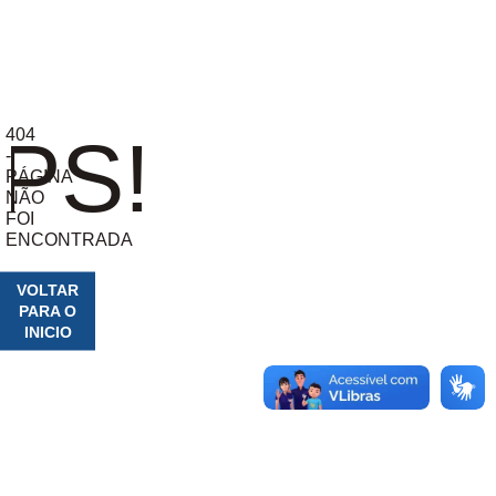
404
PS!
-
PÁGINA
NÃO
FOI
ENCONTRADA
VOLTAR
PARA O
INICIO