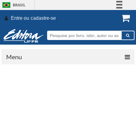
BRASIL
Simplifique!
Entre ou
cadastre-se
.
Comunica BR
Participe
Acesso à informação
Legislação
Menu
Canais