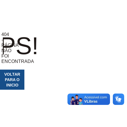
404
PS!
-
PÁGINA
NÃO
FOI
ENCONTRADA
VOLTAR
PARA O
INICIO