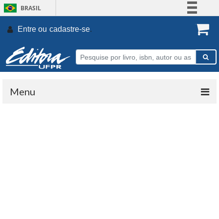
BRASIL
Simplifique!
Entre ou
cadastre-se
.
Comunica BR
Participe
Acesso à informação
Legislação
Menu
Canais