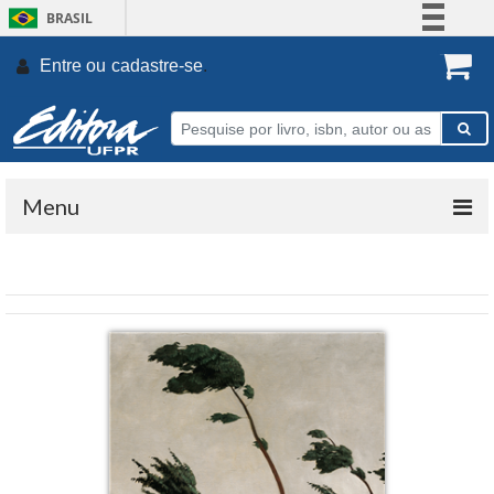
BRASIL
Simplifique!
Entre ou
cadastre-se
.
Comunica BR
Participe
Acesso à informação
Legislação
Menu
Canais