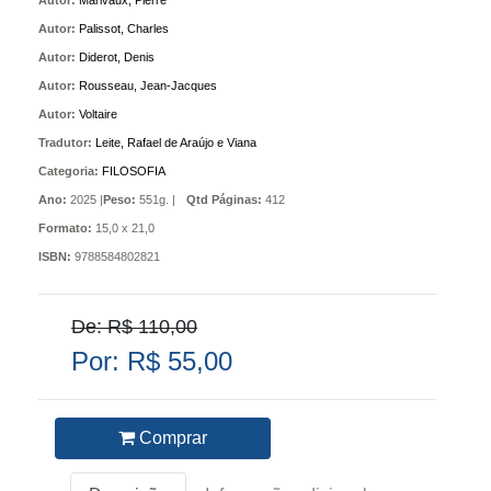
Autor:
Marivaux, Pierre
Autor:
Palissot, Charles
Autor:
Diderot, Denis
Autor:
Rousseau, Jean-Jacques
Autor:
Voltaire
Tradutor:
Leite, Rafael de Araújo e Viana
Categoria:
FILOSOFIA
Ano:
2025 |
Peso:
551g. |
Qtd Páginas:
412
Formato:
15,0 x 21,0
ISBN:
9788584802821
De: R$ 110,00
Por: R$ 55,00
Comprar