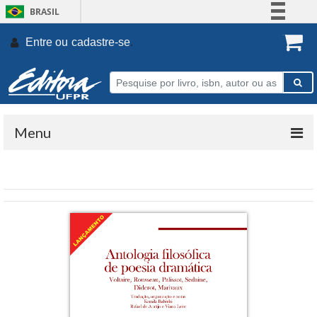
BRASIL
Simplifique!
Entre ou
cadastre-se
.
Comunica BR
Participe
Acesso à informação
Legislação
Menu
Canais