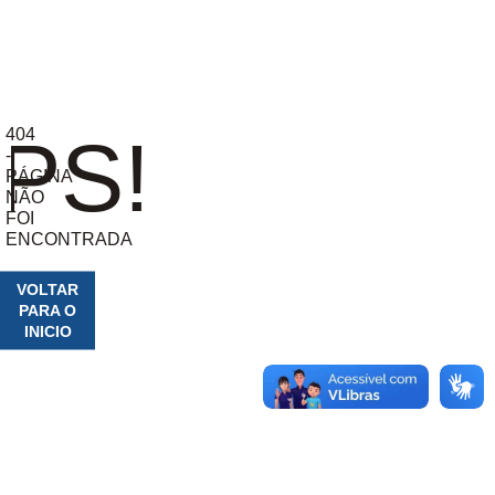
404
PS!
-
PÁGINA
NÃO
FOI
ENCONTRADA
VOLTAR
PARA O
INICIO