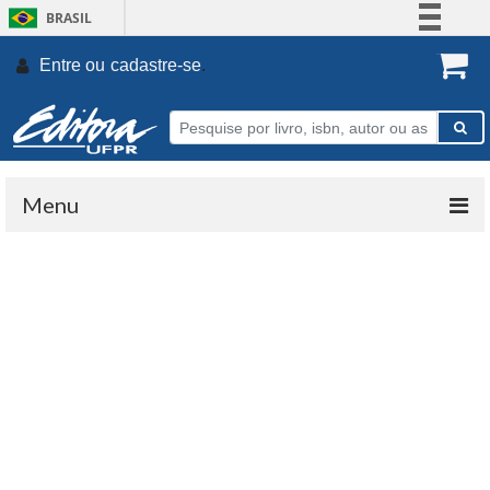
BRASIL
Simplifique!
Entre ou
cadastre-se
.
Comunica BR
Participe
Acesso à informação
Legislação
Menu
Canais