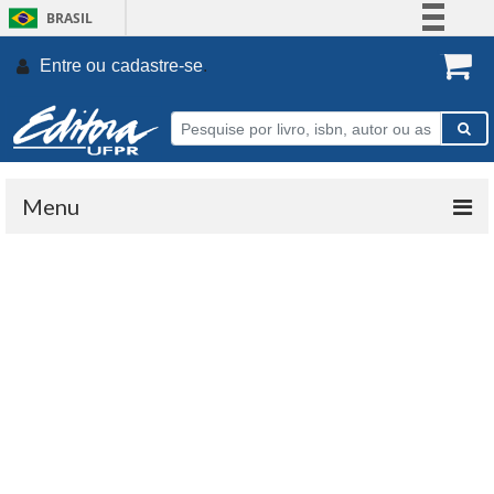
BRASIL
Simplifique!
Entre ou
cadastre-se
.
Comunica BR
Participe
Acesso à informação
Legislação
Menu
Canais