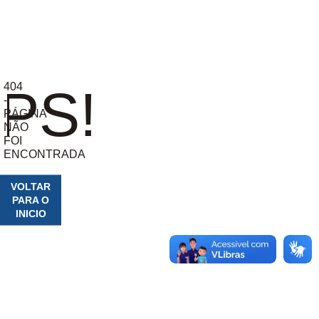
404
PS!
-
PÁGINA
NÃO
FOI
ENCONTRADA
VOLTAR
PARA O
INICIO