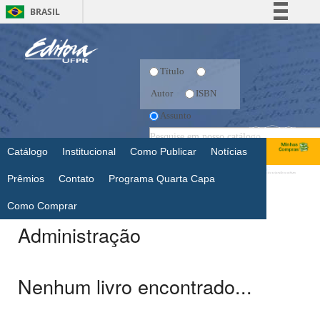
BRASIL
Simplifique!
Comunica BR
Título
Participe
Autor
ISBN
Acesso à informação
Assunto
Legislação
Canais
Catálogo
Institucional
Como Publicar
Notícias
Prêmios
Contato
Programa Quarta Capa
Como Comprar
Administração
Nenhum livro encontrado...