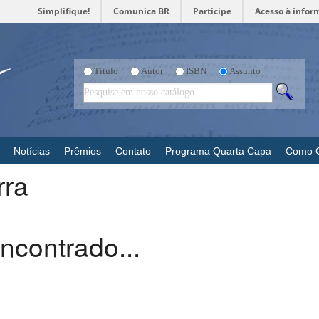
Simplifique!
Comunica BR
Participe
Acesso à infor
Título
Autor
ISBN
Assunto
Notícias
Prêmios
Contato
Programa Quarta Capa
Como 
rra
ncontrado...