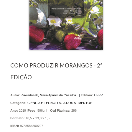
COMO PRODUZIR MORANGOS - 2ª
EDIÇÃO
Autor:
Zawadneak, Maria Aparecida Cassilha
|
Editora:
UFPR
Categoria:
CIÊNCIA E TECNOLOGIA DOS ALIMENTOS
Ano:
2019 |
Peso:
596g. |
Qtd Páginas:
296
Formato:
18,5 x 23,0 x 1,5
ISBN:
9788584800797