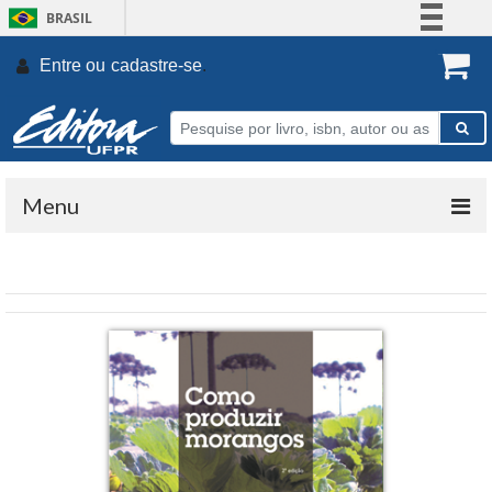
BRASIL
Simplifique!
Entre ou
cadastre-se
.
Comunica BR
Participe
Acesso à informação
Legislação
Menu
Canais