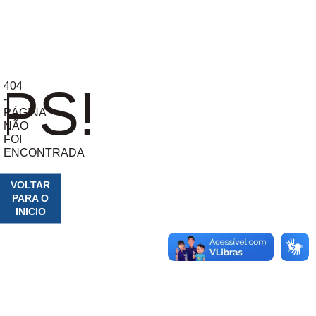
404
PS!
-
PÁGINA
NÃO
FOI
ENCONTRADA
VOLTAR
PARA O
INICIO