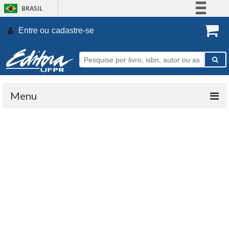
BRASIL
Simplifique!
Entre ou
cadastre-se
.
Comunica BR
Participe
Acesso à informação
Legislação
Menu
Canais