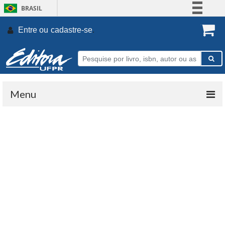
BRASIL
Simplifique!
Entre ou
cadastre-se
.
Comunica BR
Participe
Acesso à informação
Legislação
Menu
Canais