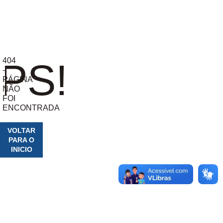
404
PS!
-
PÁGINA
NÃO
FOI
ENCONTRADA
VOLTAR
PARA O
INICIO