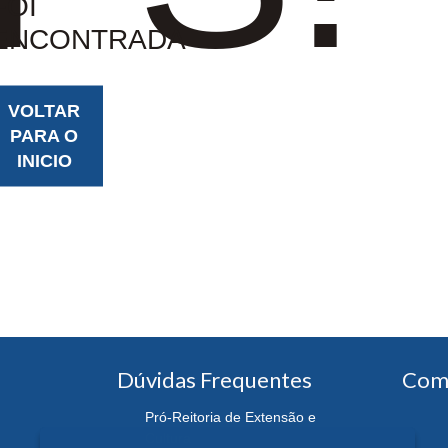
FOI
ENCONTRADA
VOLTAR
PARA O
INICIO
Dúvidas Frequentes
Com
Pró-Reitoria de Extensão e
Cultura