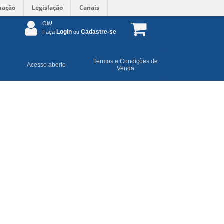
mação
Legislação
Canais
Olá!
Login
Cadastre-se
Faça
ou
Termos e Condições de
Acesso aberto
Venda