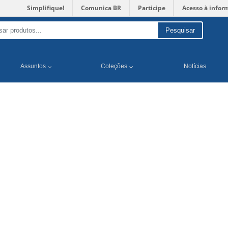
Simplifique!
Comunica BR
Participe
Acesso à infor
Pesquisar
Assuntos
Coleções
Notícias