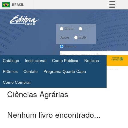
BRASIL
Simplifique!
Comunica BR
Título
Participe
Autor
ISBN
Acesso à informação
Assunto
Legislação
Canais
Catálogo
Institucional
Como Publicar
Notícias
Prêmios
Contato
Programa Quarta Capa
Como Comprar
Ciências Agrárias
Nenhum livro encontrado...