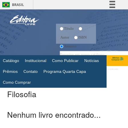
BRASIL
Simplifique!
Comunica BR
Título
Participe
Autor
ISBN
Acesso à informação
Assunto
Legislação
Canais
Catálogo
Institucional
Como Publicar
Notícias
Prêmios
Contato
Programa Quarta Capa
Como Comprar
Filosofia
Nenhum livro encontrado...