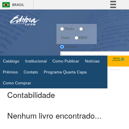
BRASIL
Simplifique!
Comunica BR
Título
Participe
Autor
ISBN
Acesso à informação
Assunto
Legislação
Canais
Catálogo
Institucional
Como Publicar
Notícias
Prêmios
Contato
Programa Quarta Capa
Como Comprar
Contabilidade
Nenhum livro encontrado...