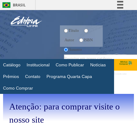
BRASIL
Simplifique!
Comunica BR
Título
Participe
Autor
ISBN
Acesso à informação
Assunto
Legislação
Canais
Catálogo
Institucional
Como Publicar
Notícias
Prêmios
Contato
Programa Quarta Capa
Como Comprar
Atenção: para comprar visite o
nosso site