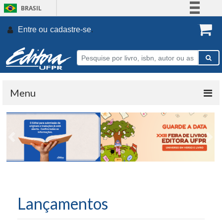
BRASIL
Simplifique!
Entre ou
cadastre-se
.
Comunica BR
Participe
Acesso à informação
Legislação
Menu
Canais
Previous
Nex
Lançamentos