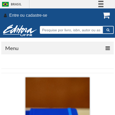
BRASIL
Simplifique!
Entre ou
cadastre-se
.
Comunica BR
Participe
Acesso à informação
Legislação
Menu
Canais