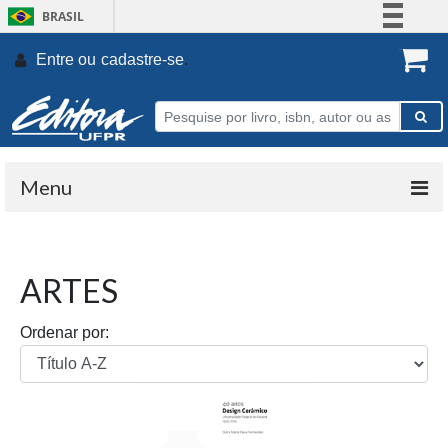
BRASIL
Simplifique!
Entre ou
cadastre-se
.
Comunica BR
Participe
Acesso à informação
Legislação
Menu
Canais
ARTES
Ordenar por: