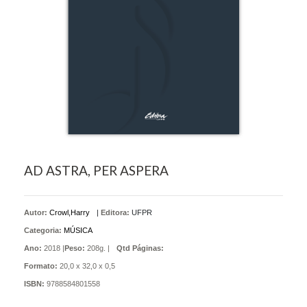
AD ASTRA, PER ASPERA
Autor:
Crowl,Harry
|
Editora:
UFPR
Categoria:
MÚSICA
Ano:
2018 |
Peso:
208g. |
Qtd Páginas:
Formato:
20,0 x 32,0 x 0,5
ISBN:
9788584801558