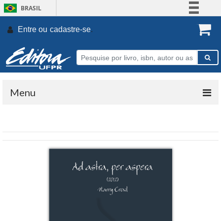
BRASIL
Simplifique!
Entre ou
cadastre-se
.
Comunica BR
Participe
Acesso à informação
Legislação
Menu
Canais