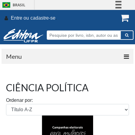
BRASIL
Simplifique!
Entre ou
cadastre-se
.
Comunica BR
Participe
Acesso à informação
Legislação
Menu
Canais
CIÊNCIA POLÍTICA
Ordenar por: