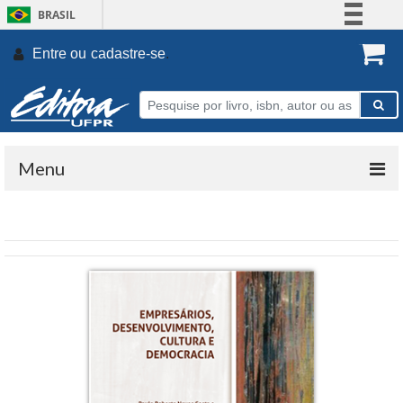
BRASIL
Simplifique!
Entre ou
cadastre-se
.
Comunica BR
Participe
Acesso à informação
Legislação
Menu
Canais