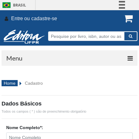
BRASIL
Simplifique!
Entre ou
cadastre-se
.
Comunica BR
Participe
Acesso à informação
Legislação
Menu
Canais
Home
Cadastro
Dados Básicos
Todos os campos ( * ) são de preenchimento obrigatório
Nome Completo*: