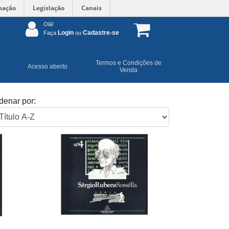
mação
Legislação
Canais
Olá!
Login
Cadastre-se
Faça
ou
Termos e Condições de
Acesso aberto
Venda
denar por: