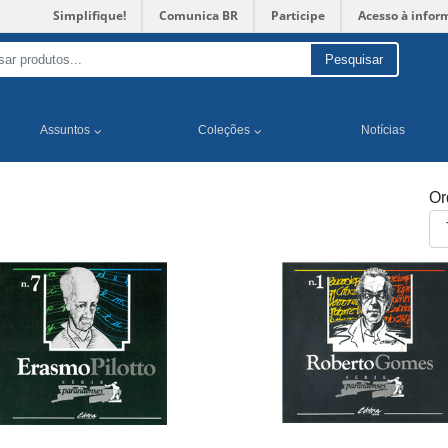
Simplifique!
Comunica BR
Participe
Acesso à infor
Pesquisar
Assuntos
Coleções
Notícias
Or