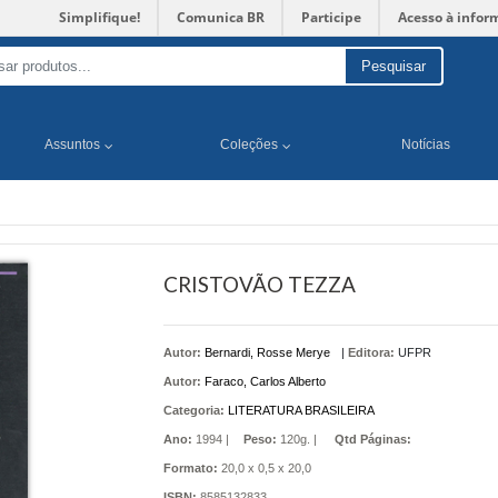
Simplifique!
Comunica BR
Participe
Acesso à infor
Pesquisar
Assuntos
Coleções
Notícias
CRISTOVÃO TEZZA
Autor:
Bernardi, Rosse Merye
|
Editora:
UFPR
Autor:
Faraco, Carlos Alberto
Categoria:
LITERATURA BRASILEIRA
Ano:
1994 |
Peso:
120g. |
Qtd Páginas:
Formato:
20,0 x 0,5 x 20,0
ISBN:
8585132833