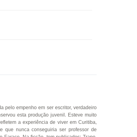
da pelo empenho em ser escritor, verdadeiro
onservou esta produção juvenil. Esteve muito
fletem a experiência de viver em Curitiba,
e que nunca conseguiria ser professor de
to Faraco. Na ficção, tem publicados: Trapo,