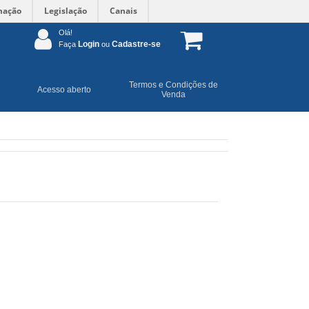
mação
Legislação
Canais
Olá!
Login
Cadastre-se
Faça
ou
Termos e Condições de
Acesso aberto
Venda