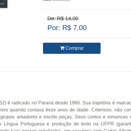
De: R$ 14,00
Por: R$ 7,00
Comprar
52) é radicado no Paraná desde 1960. Sua trajetória é marca
 livro quando contava treze anos de idade. Criterioso, não c
e grupos amadores e escrito peças. Seus contos e romances re
do Língua Portuguesa e produção de texto na UFPR (garant
 texto para nossos estudantes, em coautoria com Carlos Alber