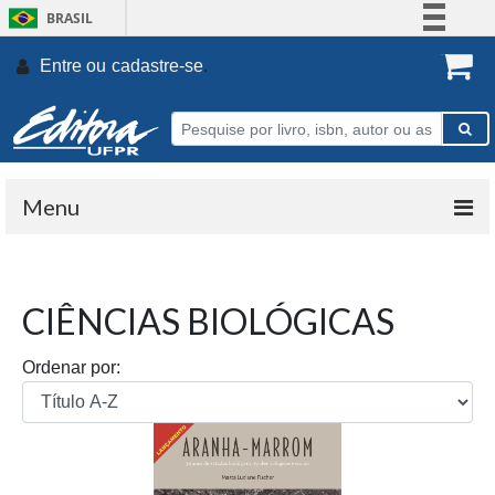
BRASIL
Simplifique!
Entre ou
cadastre-se
.
Comunica BR
Participe
Acesso à informação
Legislação
Menu
Canais
CIÊNCIAS BIOLÓGICAS
Ordenar por: