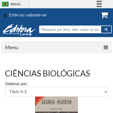
BRASIL
Simplifique!
Entre ou
cadastre-se
.
Comunica BR
Participe
Acesso à informação
Legislação
Menu
Canais
CIÊNCIAS BIOLÓGICAS
Ordenar por: