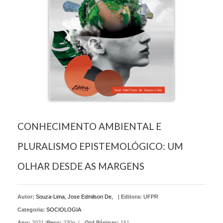
CONHECIMENTO AMBIENTAL E
PLURALISMO EPISTEMOLÓGICO: UM
OLHAR DESDE AS MARGENS
Autor:
Souza-Lima, Jose Edmilson De,
|
Editora:
UFPR
Categoria:
SOCIOLOGIA
Ano:
2021 |
Peso:
230g. |
Qtd Páginas:
151