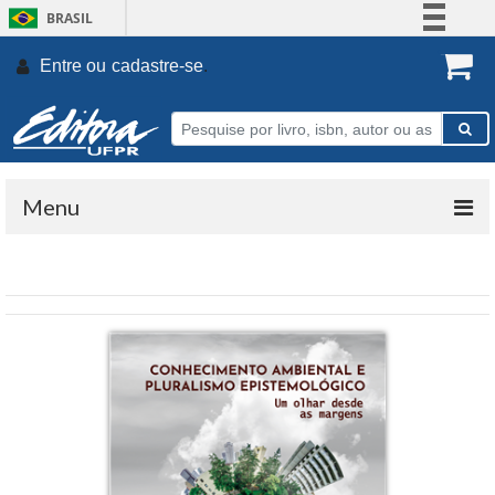
BRASIL
Simplifique!
Entre ou
cadastre-se
.
Comunica BR
Participe
Acesso à informação
Legislação
Menu
Canais