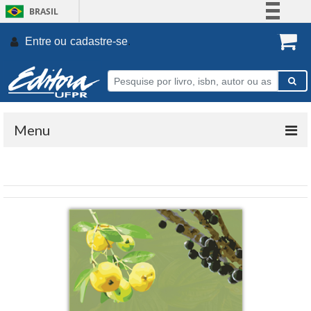
BRASIL
Simplifique!
Entre ou
cadastre-se
.
Comunica BR
Participe
Acesso à informação
Legislação
Menu
Canais