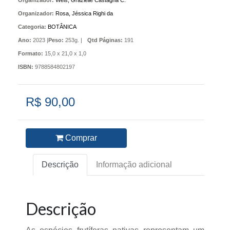
Organizador:
Weis, Grazielle Castagna C.
Organizador:
Rosa, Jéssica Righi da
Categoria:
BOTÂNICA
Ano:
2023 |
Peso:
253g. |
Qtd Páginas:
191
Formato:
15,0 x 21,0 x 1,0
ISBN:
9788584802197
R$ 90,00
Comprar
Descrição
Informação adicional
Descrição