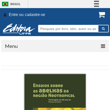
BRASIL
Simplifique!
Entre ou
cadastre-se
.
Comunica BR
Participe
Acesso à informação
Legislação
Menu
Canais