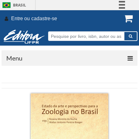
BRASIL
Simplifique!
Entre ou
cadastre-se
.
Comunica BR
Participe
Acesso à informação
Legislação
Menu
Canais